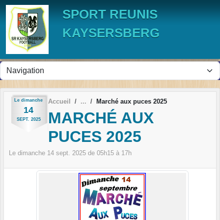
Panneau de gestion des cookies
SPORT REUNIS
KAYSERSBERG
Le
dimanche
Accueil
Marché aux puces 2025
14
MARCHÉ AUX
SEPT.
2025
PUCES 2025
Le
dimanche
14
sept.
2025
de 05h15 à 17h