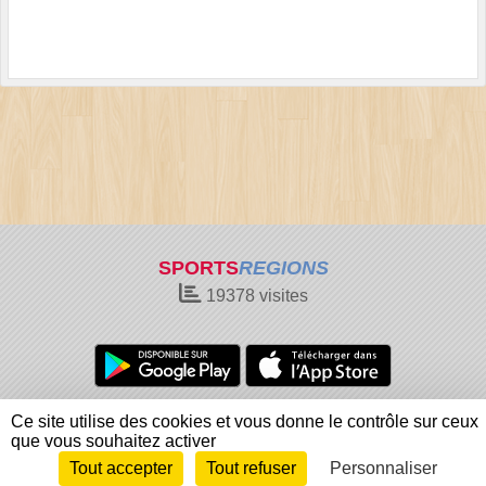
SPORTS
REGIONS
19378
visites
Charte cookies
Gestion des cookies
Ce site utilise des cookies et vous donne le contrôle sur ceux
Informations légales
Signaler un contenu inapproprié
que vous souhaitez activer
Tout accepter
Tout refuser
Personnaliser
Envie de participer ?
Connexion