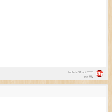
Publié le
31 oct. 2023
par
Uly